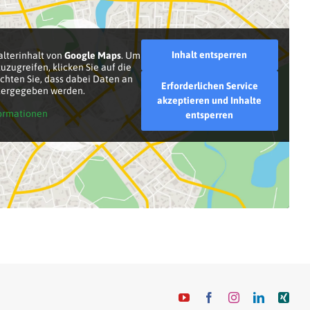
Inhalt entsperren
alterinhalt von
Google Maps
. Um
uzugreifen, klicken Sie auf die
achten Sie, dass dabei Daten an
Erforderlichen Service
itergegeben werden.
akzeptieren und Inhalte
ormationen
entsperren
YouTube
Facebook
Instagram
LinkedIn
Xin